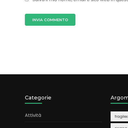
Categorie
Argom
Attività
fragilex