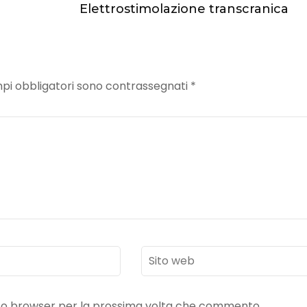
Elettrostimolazione transcranica
mpi obbligatori sono contrassegnati
*
Sito
web
esto browser per la prossima volta che commento.