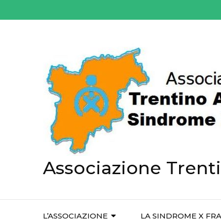
Salta
al
contenuto
(premi
Invio)
Associazione Trent
L’ASSOCIAZIONE
LA SINDROME X FRA