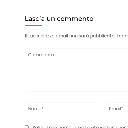
articoli
Lascia un commento
Il tuo indirizzo email non sarà pubblicato.
I ca
Commento
Nome
*
Email
*
Salva il mio nome, email e sito web in qu