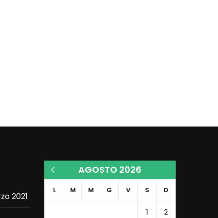
AGOSTO 2026
« Mar
L
M
M
G
V
S
D
zo 2021
1
2