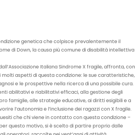
ndizione genetica che colpisce prevalentemente il
e di Down, la causa più comune di disabilità intellettiva
ll’Associazione Italiana Sindrome X fragile, affronta, con
 molti aspetti di questa condizione: le sue caratteristiche, 
gnosi e le prospettive nella ricerca di una possibile cura.
abilitativi e riabilitativi efficaci, alla gestione degli
o famiglie, alle strategie educative, ai diritti esigibili e a
orire l’autonomia e l’inclusione dei ragazzi con X fragile.
 quesiti che chi viene in contatto con questa condizione –
 per questo motivo, si è scelto di partire proprio dalle
gli operatori, raccolte nei vent’anni di attività