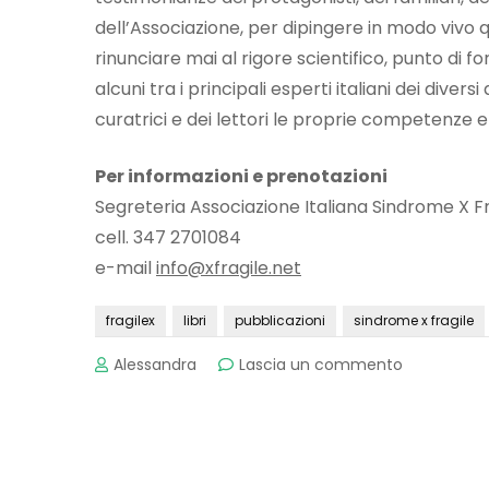
dell’Associazione, per dipingere in modo vivo q
rinunciare mai al rigore scientifico, punto di f
alcuni tra i principali esperti italiani dei dive
curatrici e dei lettori le proprie competenze 
Per informazioni e prenotazioni
Segreteria Associazione Italiana Sindrome X Fr
cell. 347 2701084
e-mail
info@xfragile.net
fragilex
libri
pubblicazioni
sindrome x fragile
su
Alessandra
Lascia un commento
Oltre
l’x
fragile
Navigazione