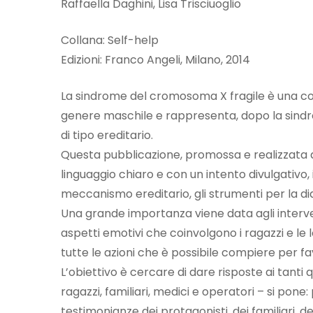
Raffaella Daghini, Lisa Trisciuoglio
Collana: Self-help
Edizioni: Franco Angeli, Milano, 2014
La sindrome del cromosoma X fragile è una co
genere maschile e rappresenta, dopo la sindrom
di tipo ereditario.
Questa pubblicazione, promossa e realizzata da
linguaggio chiaro e con un intento divulgativo, i
meccanismo ereditario, gli strumenti per la dia
Una grande importanza viene data agli interventi 
aspetti emotivi che coinvolgono i ragazzi e le lor
tutte le azioni che è possibile compiere per fav
L’obiettivo è cercare di dare risposte ai tanti
ragazzi, familiari, medici e operatori – si pone:
testimonianze dei protagonisti, dei familiari, de