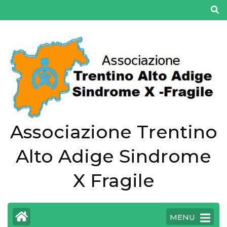
Salta
al
contenuto
(premi
Invio)
Associazione Trentino
Alto Adige Sindrome
X Fragile
MENU